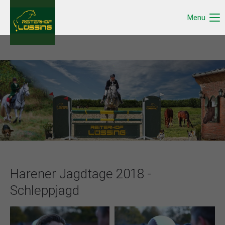
Menu
Harener Jagdtage 2018 -
Schleppjagd