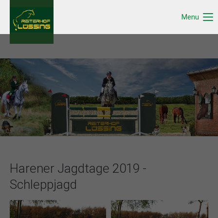
Menu
Harener Jagdtage 2019 -
Schleppjagd