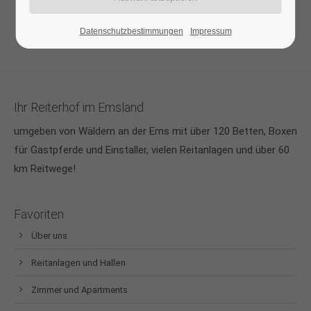
Anfang
Zurück
4
5
6
7
8
9
10
Vorwärts
Ende
Datenschutzbestimmungen
Impressum
Ihr Reiterhof im Emsland
umgeben von Wäldern an der Ems mit über 120 Betten, Boxen
für Gastpferde und Einstaller, vielen Reitanlagen und über 60
km Reitwege!
Favoriten
Über uns
Reitanlagen und Hallen
Zimmer und Apartments